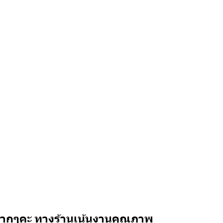
ีมากๆคะ ทางร้านเน้นงานคุณภาพ