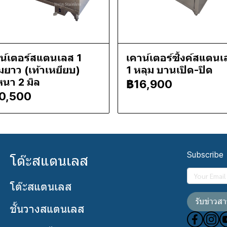
น์เตอร์สแตนเลส 1
เคาน์เตอร์ซิ้งค์สแตน
มยาว (เท้าเหยียบ)
1 หลุม บานเปิด-ปิด
นา 2 มิล
฿16,900
0,500
Subscribe
โต๊ะสแตนเลส
โต๊ะสแตนเลส
รับข่าวสา
ชั้นวางสแตนเลส