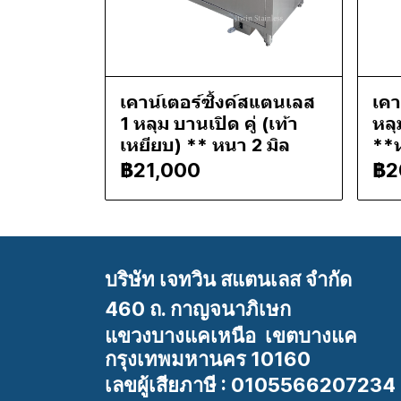
เคาน์เตอร์ซิ้งค์สแตนเลส
เคา
1 หลุม บานเปิด คู่ (เท้า
หลุ
เหยียบ) ** หนา 2 มิล
**ห
฿21,000
฿2
บ
ริษัท เจทวิน สแตนเลส จำกัด
460 ถ. กาญจนาภิเษก
แขวงบางแคเหนือ เขตบางแค
กรุงเทพมหานคร 10160
เลขผู้เสียภาษี : 0105566207234