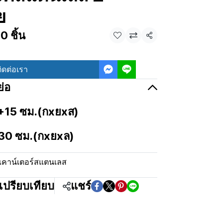
ย
0 ชิ้น
แชร์
ิดต่อเรา
่อ
15 ซม.(กxยxส)
30 ซม.(กxยxล)
เคาน์เตอร์สแตนเลส
เปรียบเทียบ
แชร์