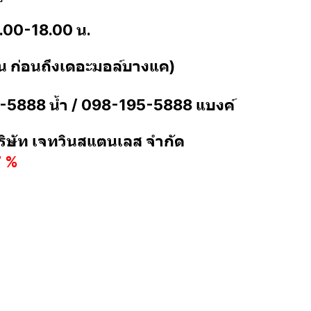
8.00-18.00 น.
าน ก่อนถึงเดอะมอล์บางแค)
5-5888 น้ำ / 098-195-5888 แบงค์
ริษัท เจทวินสแตนเลส จำกัด
 7 %