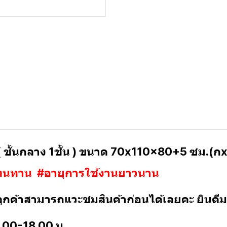
( ชั้นกลาง 1ชั้น ) ขนาด 70x110x80+5 ซม.(ก
ทนทาน #อายุการใช้งานยาวนาน
ูกค้าสามารถแวะชมสินค้าก่อนได้เลยคะ ยินด
8.00-18.00 น.