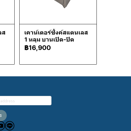
เลส
เคาน์เตอร์ซิ้งค์สแตนเลส
1 หลุม บานเปิด-ปิด
฿16,900
ร