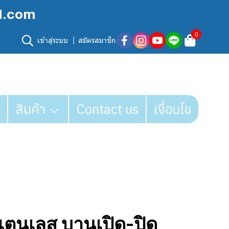
l.com
0
เข้าสู่ระบบ
สมัครสมาชิก
สินค้า
Contact us
เงื่อนไข
แตนเลส บานเปิด-ปิด