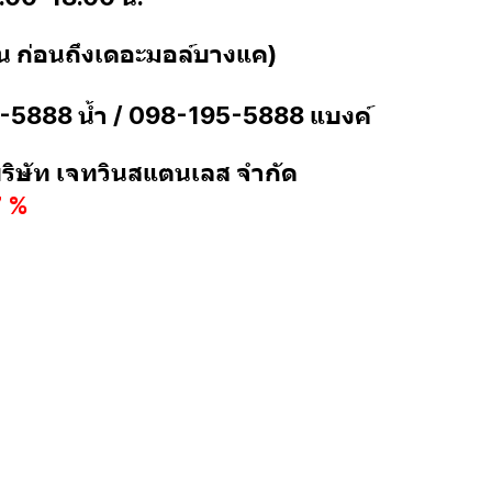
าน ก่อนถึงเดอะมอล์บางแค)
5-5888 น้ำ / 098-195-5888 แบงค์
ริษัท เจทวินสแตนเลส จำกัด
 7 %