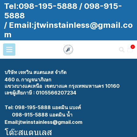
Tel:098-195-5888 / 098-915-
5888
/ Email:jtwinstainless@gmail.co
m
0
บ
ริษัท เจทวิน สแตนเลส จำกัด
460 ถ. กาญจนาภิเษก
แขวงบางแคเหนือ เขตบางแค กรุงเทพมหานคร 10160
เลขผู้เสียภาษี : 0105566207234
Tel: 098-195-5888 แอดมิน แบงค์
098-915-5888 แอดมิน น้ำ
Email:jtwinstainless@gmail.com
โต๊ะสแตนเลส