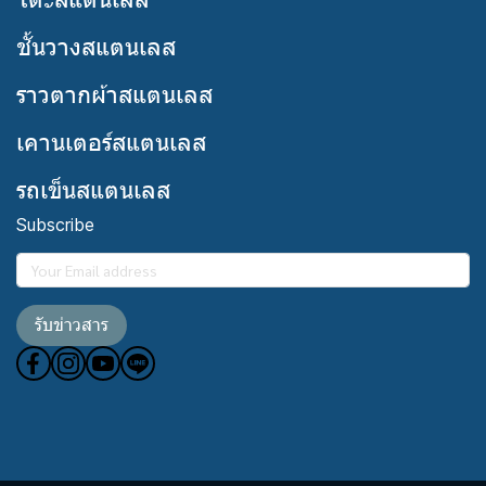
ชั้นวางสแตนเลส
ราวตากผ้าสแตนเลส
เคานเตอร์สแตนเลส
รถเข็นสแตนเลส
Subscribe
รับข่าวสาร