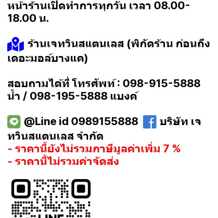
หน้าร้านเปิดทำการทุกวัน เวลา 08.00-
18.00 น.
ร้านเจทวินสแตนเลส (พิกัดร้าน ก่อนถึง
เดอะมอล์บางแค)
สอบถามได้ที่ โทรศัพท์ : 098-915-5888
น้ำ / 098-195-5888 แบงค์
@Line id 0989155888
บริษัท เจ
ทวินสแตนเลส จำกัด
- ราคานี้ยังไม่รวมภาษีมูลค่าเพิ่ม 7 %
- ราคานี้ไม่รวมค่าจัดส่ง