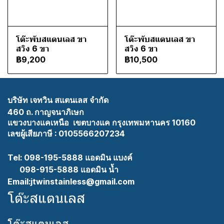
โต๊ะพับสแตนเลส ขา
โต๊ะพับสแตนเลส ขา
สวิง 6 ขา
สวิง 6 ขา
฿9,200
฿10,500
บ
ริษัท เจทวิน สแตนเลส จำกัด
460 ถ. กาญจนาภิเษก
แขวงบางแคเหนือ เขตบางแค กรุงเทพมหานคร 10160
เลขผู้เสียภาษี : 0105566207234
Tel: 098-195-5888 แอดมิน แบงค์
098-915-5888 แอดมิน น้ำ
Email:jtwinstainless@gmail.com
โต๊ะสแตนเลส
โต๊ะสแตนเลส