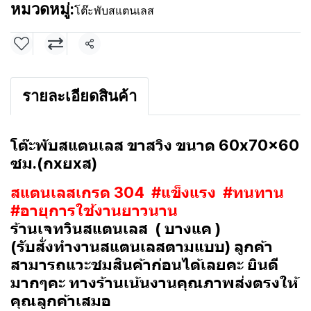
หมวดหมู่:
โต๊ะพับสแตนเลส
แชร์
รายละเอียดสินค้า
โต๊ะพับสแตนเลส ขาสวิง ขนาด 60x70x60
ซม.(กxยxส)
สแตนเลสเกรด 304 #แข็งแรง #ทนทาน
#อายุการใช้งานยาวนาน
ร้านเจทวินสแตนเลส ( บางแค )
(รับสั่งทำงานสแตนเลสตามแบบ) ลูกค้า
สามารถแวะชมสินค้าก่อนได้เลยคะ ยินดี
มากๆคะ ทางร้านเน้นงานคุณภาพส่งตรงให้
คุณลูกค้าเสมอ