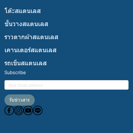
โต๊ะสแตนเลส
ชั้นวางสแตนเลส
ราวตากผ้าสแตนเลส
เคานเตอร์สแตนเลส
รถเข็นสแตนเลส
Subscribe
รับข่าวสาร