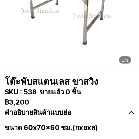
1/1
โต๊ะพับสแตนเลส ขาสวิง
SKU : 538
ขายแล้ว 0 ชิ้น
฿3,200
คำอธิบายสินค้าแบบย่อ
ขนาด 60x70x60 ซม.(กxยxส)