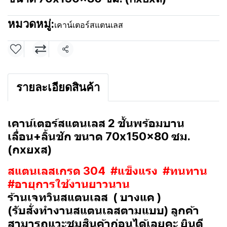
หมวดหมู่:
เคาน์เตอร์สแตนเลส
แชร์
รายละเอียดสินค้า
เคาน์เตอร์สแตนเลส 2 ชั้นพร้อมบาน
เลื่อน+ลิ้นชัก ขนาด 70x150x80 ซม.
(กxยxส)
สแตนเลสเกรด 304 #แข็งแรง #ทนทาน
#อายุการใช้งานยาวนาน
ร้านเจทวินสแตนเลส
( บางแค )
(รับสั่งทำงานสแตนเลสตามแบบ) ลูกค้า
สามารถแวะชมสินค้าก่อนได้เลยคะ ยินดี