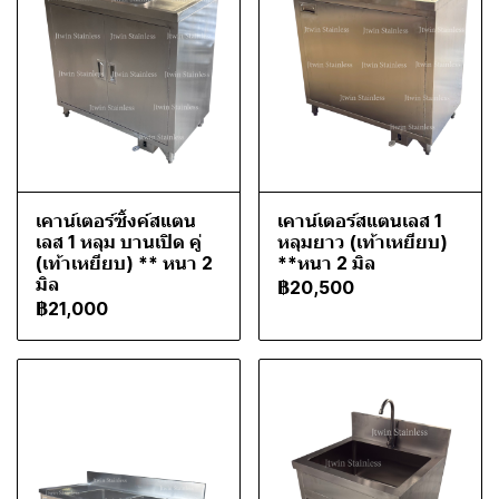
เคาน์เตอร์ซิ้งค์สแตน
เคาน์เตอร์สแตนเลส 1
เลส 1 หลุม บานเปิด คู่
หลุมยาว (เท้าเหยียบ)
(เท้าเหยียบ) ** หนา 2
**หนา 2 มิล
มิล
฿20,500
฿21,000