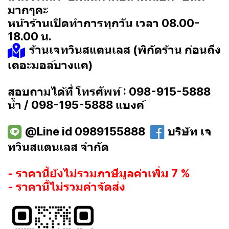
มากๆคะ
หน้าร้านเปิดทำการทุกวัน เวลา 08.00-
18.00 น.
ร้านเจทวินสแตนเลส
(พิกัดร้าน ก่อนถึง
เดอะมอล์บางแค)
สอบถามได้ที่ โทรศัพท์ : 098-915-5888
น้ำ / 098-195-5888 แบงค์
@Line id 0989155888
บริษัท เจ
ทวินสแตนเลส จำกัด
- ราคานี้ยังไม่รวมภาษีมูลค่าเพิ่ม 7 %
- ราคานี้ไม่รวมค่าจัดส่ง