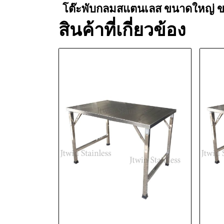
โต๊ะพับกลมสแตนเลส ขนาดใหญ่ 
สินค้าที่เกี่ยวข้อง