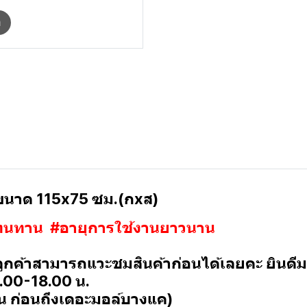
m
ขนาด 115x75 ซม.(กxส)
ทนทาน #อายุการใช้งานยาวนาน
ูกค้าสามารถแวะชมสินค้าก่อนได้เลยคะ ยินดี
8.00-18.00 น.
าน ก่อนถึงเดอะมอล์บางแค)