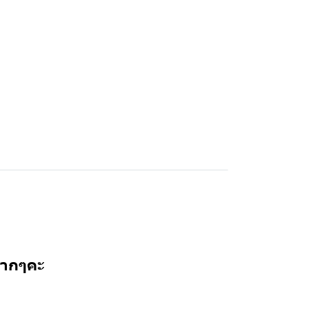
มากๆคะ