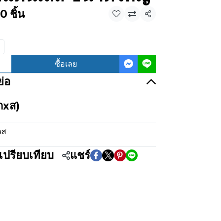
0 ชิ้น
แชร์
ซื้อเลย
่อ
กxส)
ลส
เปรียบเทียบ
แชร์