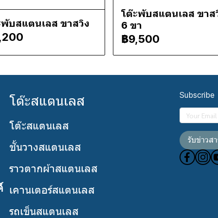
โต๊ะพับสแตนเลส ขาสว
ะพับสแตนเลส ขาสวิง
6 ขา
,200
฿9,500
Subscribe
โต๊ะสแตนเลส
โต๊ะสแตนเลส
รับข่าวสา
ชั้นวางสแตนเลส
ราวตากผ้าสแตนเลส
์
เคานเตอร์สแตนเลส
รถเข็นสแตนเลส