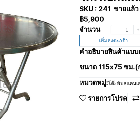
SKU : 241
ขายแล้ว 
฿5,900
จำนวน
เพิ่มลงตะกร้า
คำอธิบายสินค้าแบบย
ขนาด 115x75 ซม.(
หมวดหมู่:
โต๊ะพับสแตนเ
รายการโปรด