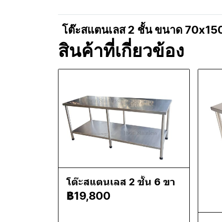
โต๊ะสแตนเลส 2 ชั้น ขนาด 70x1
สินค้าที่เกี่ยวข้อง
โต๊ะสแตนเลส 2 ชั้น 6 ขา
฿19,800