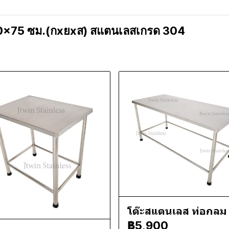
50x75 ซม.(กxยxส) สแตนเลสเกรด 304
โต๊ะสแตนเลส ท่อกลม
฿5,900