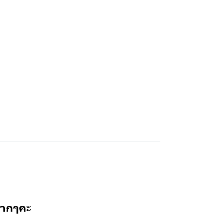
มากๆคะ