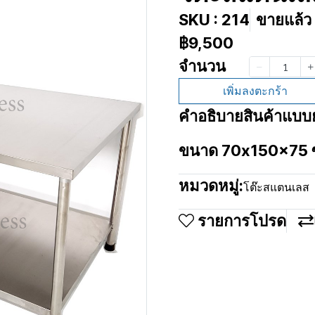
SKU : 214
ขายแล้ว 
฿9,500
จำนวน
เพิ่มลงตะกร้า
คำอธิบายสินค้าแบบย
ขนาด 70x150x75 
หมวดหมู่:
โต๊ะสแตนเลส
รายการโปรด