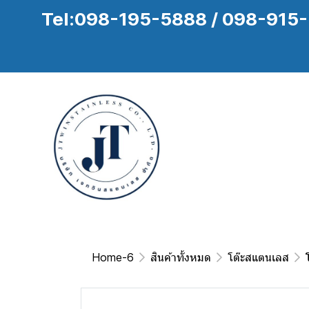
Tel:098-195-5888 / 098-915-
Home-6
สินค้าทั้งหมด
โต๊ะสแตนเลส