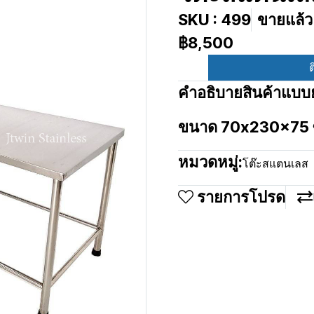
SKU : 499
ขายแล้ว 
฿8,500
ต
คำอธิบายสินค้าแบบย
ขนาด 70x230x75 
หมวดหมู่:
โต๊ะสแตนเลส
รายการโปรด