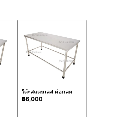
โต๊ะสแตนเลส ท่อกลม
฿6,000