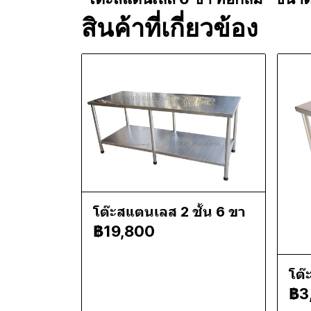
สินค้าที่เกี่ยวข้อง
โต๊ะสแตนเลส 2 ชั้น 6 ขา
฿19,800
โต
฿3