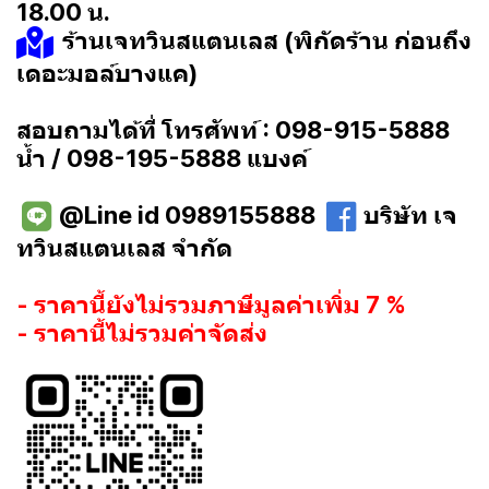
18.00 น.
ร้านเจทวินสแตนเลส
(พิกัดร้าน ก่อนถึง
เดอะมอล์บางแค)
สอบถามได้ที่ โทรศัพท์ : 098-915-5888
น้ำ / 098-195-5888 แบงค์
@Line id 0989155888
บริษัท เจ
ทวินสแตนเลส จำกัด
- ราคานี้ยังไม่รวมภาษีมูลค่าเพิ่ม 7 %
- ราคานี้ไม่รวมค่าจัดส่ง