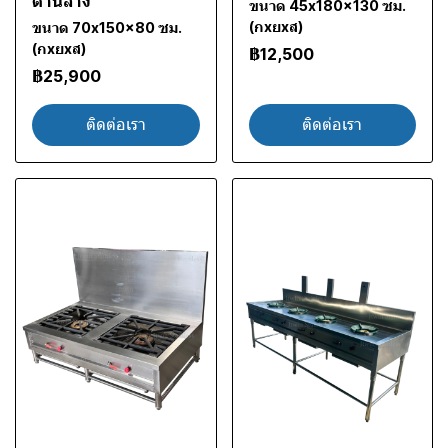
ด้านล่าง
ขนาด 45x180x130 ซม.
(กxยxส)
ขนาด 70x150x80 ซม.
(กxยxส)
฿12,500
฿25,900
ติดต่อเรา
ติดต่อเรา