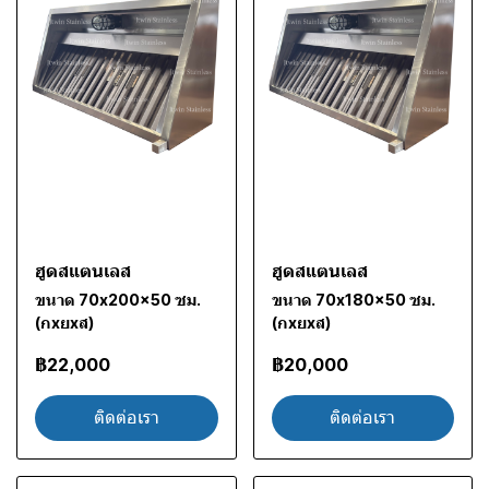
ฮูดสแตนเลส
ฮูดสแตนเลส
ขนาด 70x200x50 ซม.
ขนาด 70x180x50 ซม.
(กxยxส)
(กxยxส)
฿22,000
฿20,000
ติดต่อเรา
ติดต่อเรา