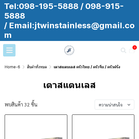
Tel:098-195-5888 / 098-915-
5888
/ Email:jtwinstainless@gmail.co
m
0
Home-6
สินค้าทั้งหมด
เตาสแตนเลส ครัวไทย / ครัวจีน / ครัวฝรั่ง
เตาสแตนเลส
พบสินค้า 32 ชิ้น
ความน่าสนใจ