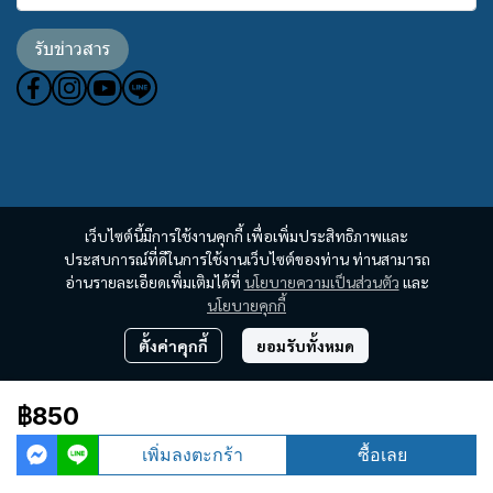
รับข่าวสาร
เว็บไซต์นี้มีการใช้งานคุกกี้ เพื่อเพิ่มประสิทธิภาพและ
ประสบการณ์ที่ดีในการใช้งานเว็บไซต์ของท่าน ท่านสามารถ
อ่านรายละเอียดเพิ่มเติมได้ที่
นโยบายความเป็นส่วนตัว
และ
นโยบายคุกกี้
ตั้งค่าคุกกี้
ยอมรับทั้งหมด
฿850
Copyright 2024 | All Rights Reserved | Powered by MWE
เพิ่มลงตะกร้า
ซื้อเลย
Powered By
MakeWebEasy