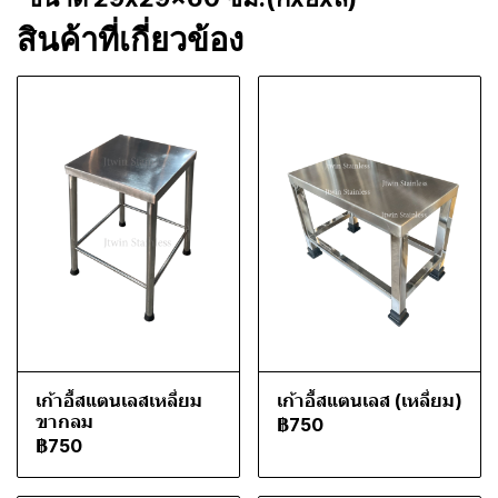
สินค้าที่เกี่ยวข้อง
เก้าอี้สแตนเลสเหลี่ยม
เก้าอี้สแตนเลส (เหลี่ยม)
ขากลม
฿750
฿750