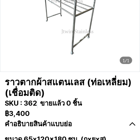
1/1
ราวตากผ้าสแตนเลส (ท่อเหลี่ยม)
(เชื่อมติด)
SKU : 362
ขายแล้ว 0 ชิ้น
฿3,400
คำอธิบายสินค้าแบบย่อ
ขนาด 65x120x180 ซม. (กxยxส)