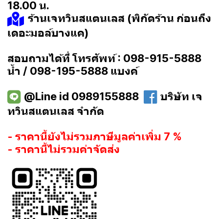
18.00 น.
ร้านเจทวินสแตนเลส
(พิกัดร้าน ก่อนถึง
เดอะมอล์บางแค)
สอบถามได้ที่ โทรศัพท์ : 098-915-5888
น้ำ / 098-195-5888 แบงค์
@Line id 0989155888
บริษัท เจ
ทวินสแตนเลส จำกัด
- ราคานี้ยังไม่รวมภาษีมูลค่าเพิ่ม 7 %
- ราคานี้ไม่รวมค่าจัดส่ง