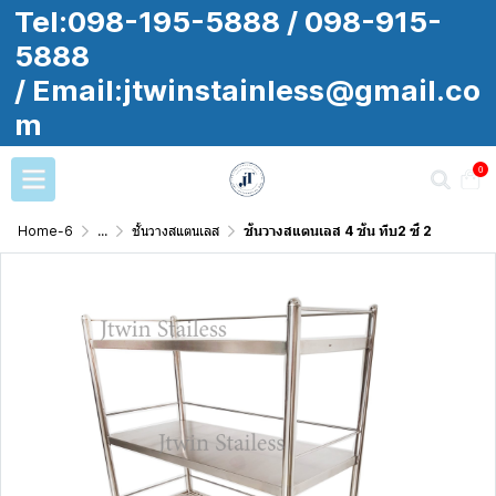
Tel:098-195-5888 / 098-915-
5888
/ Email:jtwinstainless@gmail.co
m
0
Home-6
...
ชั้นวางสแตนเลส
ชั้นวางสแตนเลส 4 ชั้น ทึบ2 ซี่ 2