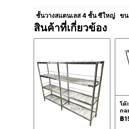
ชั้นวางสแตนเลส 4 ชั้น ซีใหญ่
ขน
สินค้าที่เกี่ยวข้อง
โต๊
กลม
฿1