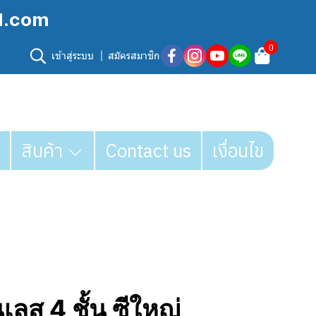
l.com
0
เข้าสู่ระบบ
สมัครสมาชิก
สินค้า
Contact us
เงื่อนไข
ลส 4 ชั้น ซีใหญ่