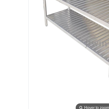
⚲
Hover to zoo