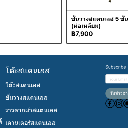
ชั้นวางสแตนเลส 5 ชั้
(ท่อเหลี่ยม)
฿7,900
Subscribe
โต๊ะสแตนเลส
โต๊ะสแตนเลส
รับข่าวสา
ชั้นวางสแตนเลส
ราวตากผ้าสแตนเลส
์
เคานเตอร์สแตนเลส