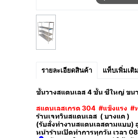
รายละเอียดสินค้า
แท็บเพิ่มเติ
ชั้นวางสแตนเลส 4 ชั้น ซีใหญ่ 
สแตนเลสเกรด 304 #แข็งแรง #
ร้านเจทวินสแตนเลส
( บางแค )
(รับสั่งทำงานสแตนเลสตามแบบ) ล
หน้าร้านเปิดทำการทุกวัน เวลา 0