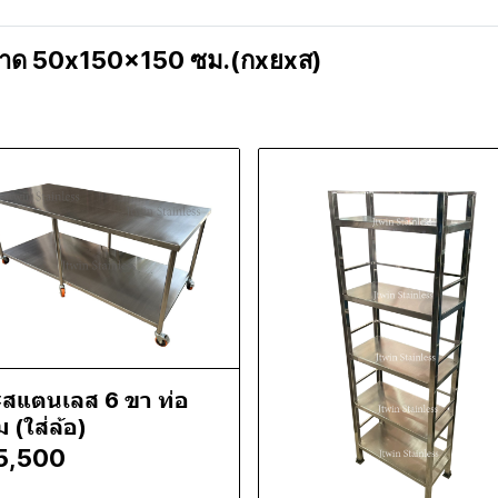
าด 50x150x150 ซม.(กxยxส)
ะสแตนเลส 6 ขา ท่อ
 (ใส่ล้อ)
5,500