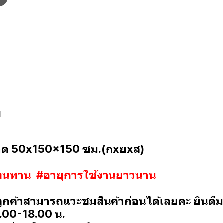
ม
ขนาด 50x150x150 ซม.(กxยxส)
ทนทาน #อายุการใช้งานยาวนาน
ูกค้าสามารถแวะชมสินค้าก่อนได้เลยคะ ยินดี
8.00-18.00 น.