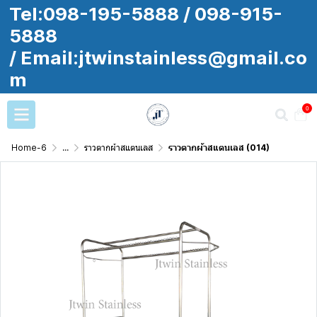
Tel:098-195-5888 / 098-915-
5888
/ Email:jtwinstainless@gmail.co
m
0
Home-6
...
ราวตากผ้าสแตนเลส
ราวตากผ้าสแตนเลส (014)