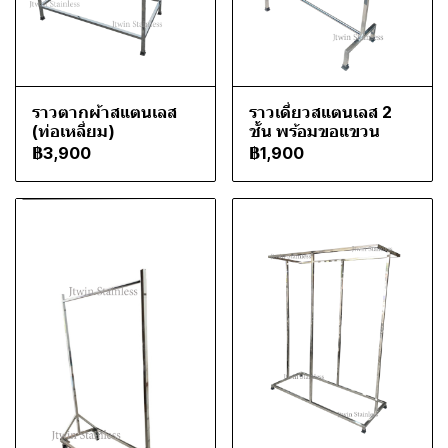
ราวตากผ้าสแตนเลส
ราวเดี่ยวสแตนเลส 2
(ท่อเหลี่ยม)
ชั้น พร้อมขอแขวน
฿3,900
฿1,900