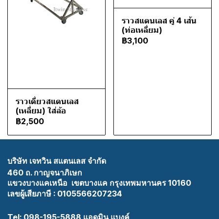
ราวสแตนเลส คู่ 4 เส้น
(ท่อเหลี่ยม)
฿3,100
ราวเดี่ยวสแตนเลส
(เหลี่ยม) ใส่ล้อ
฿2,500
บ
ริษัท เจทวิน สแตนเลส จำกัด
460 ถ. กาญจนาภิเษก
แขวงบางแคเหนือ เขตบางแค กรุงเทพมหานคร 10160
เลขผู้เสียภาษี : 0105566207234
Tel: 098-195-5888 แอดมิน แบงค์