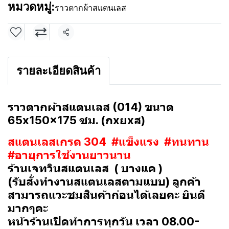
หมวดหมู่:
ราวตากผ้าสแตนเลส
แชร์
รายละเอียดสินค้า
ราวตากผ้าสแตนเลส (014) ขนาด
65x150x175 ซม. (กxยxส)
สแตนเลสเกรด 304 #แข็งแรง #ทนทาน
#อายุการใช้งานยาวนาน
ร้านเจทวินสแตนเลส
( บางแค )
(รับสั่งทำงานสแตนเลสตามแบบ) ลูกค้า
สามารถแวะชมสินค้าก่อนได้เลยคะ ยินดี
มากๆคะ
หน้าร้านเปิดทำการทุกวัน เวลา 08.00-