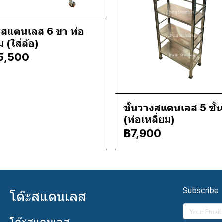
ะสแตนเลส 6 ขา ท่อ
 (ใส่ล้อ)
5,500
ชั้นวางสแตนเลส 5 ชั้
(ท่อเหลี่ยม)
฿7,900
Subscribe
โต๊ะสแตนเลส
โต๊ะสแตนเลส