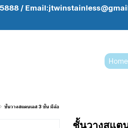
5888 / Email:jtwinstainless@gmai
Home
ชั้นวางสแตนเลส 3 ชั้น มีล้อ
ชั้นวางสแตนเ