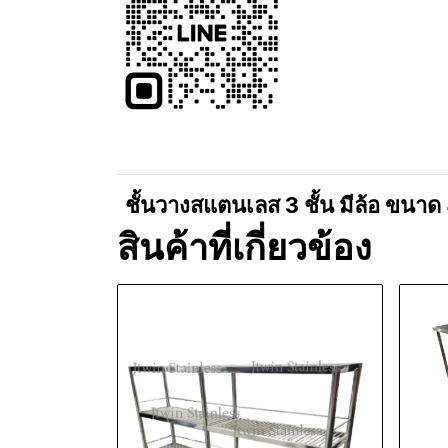
ชั้นวางสแตนเลส 3 ชั้น มีล้อ ข
สินค้าที่เกี่ยวข้อง