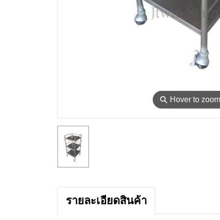
⚲
Hover to zoo
รายละเอียดสินค้า