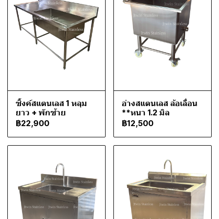
ซิ้งค์สแตนเลส 1 หลุม
อ่างสแตนเลส ล้อเลื่อน
ยาว + พักซ้าย
**หนา 1.2 มิล
฿22,900
฿12,500