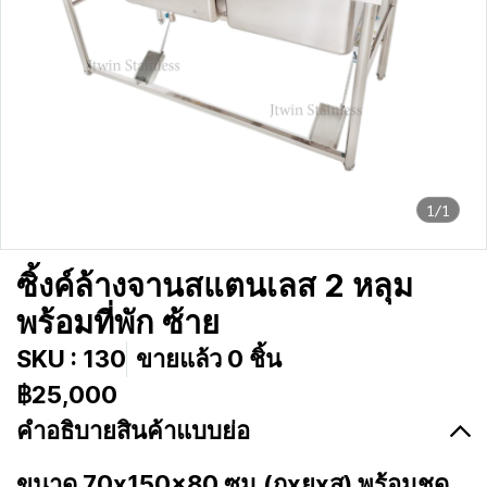
1/1
ซิ้งค์ล้างจานสแตนเลส 2 หลุม
พร้อมที่พัก ซ้าย
SKU : 130
ขายแล้ว 0 ชิ้น
฿25,000
คำอธิบายสินค้าแบบย่อ
ขนาด 70x150x80 ซม.(กxยxส) พร้อมชุด