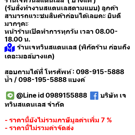
ร้านเจทวินสแตนเลส
( บางแค )
(รับสั่งทำงานสแตนเลสตามแบบ) ลูกค้า
สามารถแวะชมสินค้าก่อนได้เลยคะ ยินดี
มากๆคะ
หน้าร้านเปิดทำการทุกวัน เวลา 08.00-
18.00 น.
ร้านเจทวินสแตนเลส
(พิกัดร้าน ก่อนถึง
เดอะมอล์บางแค)
สอบถามได้ที่ โทรศัพท์ : 098-915-5888
น้ำ / 098-195-5888 แบงค์
@Line id 0989155888
บริษัท เจ
ทวินสแตนเลส จำกัด
- ราคานี้ยังไม่รวมภาษีมูลค่าเพิ่ม 7 %
- ราคานี้ไม่รวมค่าจัดส่ง