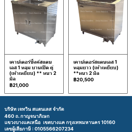
เคาน์เตอร์ซิ้งค์สแตน
เคาน์เตอร์สแตนเลส 1
เลส 1 หลุม บานเปิด คู่
หลุมยาว (เท้าเหยียบ)
(เท้าเหยียบ) ** หนา 2
**หนา 2 มิล
มิล
฿20,500
฿21,000
บ
ริษัท เจทวิน สแตนเลส จำกัด
460 ถ. กาญจนาภิเษก
แขวงบางแคเหนือ เขตบางแค กรุงเทพมหานคร 10160
เลขผู้เสียภาษี : 0105566207234