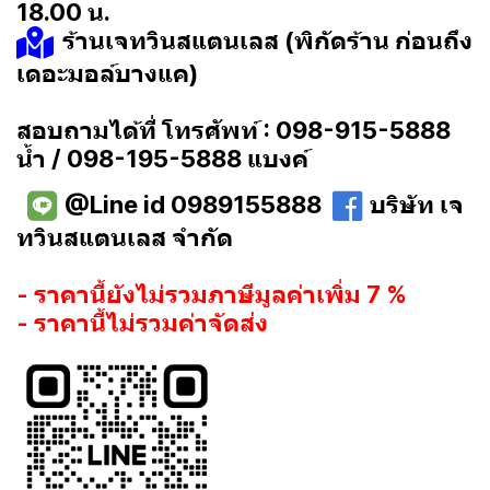
18.00 น.
ร้านเจทวินสแตนเลส
(พิกัดร้าน ก่อนถึง
เดอะมอล์บางแค)
สอบถามได้ที่ โทรศัพท์ : 098-915-5888
น้ำ / 098-195-5888 แบงค์
@Line id 0989155888
บริษัท เจ
ทวินสแตนเลส จำกัด
- ราคานี้ยังไม่รวมภาษีมูลค่าเพิ่ม 7 %
- ราคานี้ไม่รวมค่าจัดส่ง