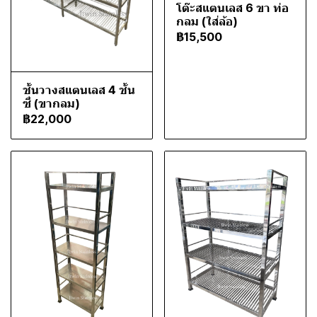
โต๊ะสแตนเลส 6 ขา ท่อ
กลม (ใส่ล้อ)
฿15,500
ชั้นวางสแตนเลส 4 ชั้น
ซี่ (ขากลม)
฿22,000