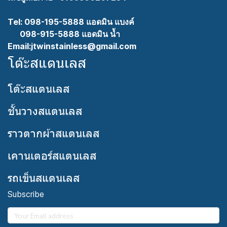
Tel: 098-195-5888 แอดมิน แบงค์
098-915-5888 แอดมิน น้ำ
Email:jtwinstainless@gmail.com
โต๊ะสแตนเลส
โต๊ะสแตนเลส
ชั้นวางสแตนเลส
ราวตากผ้าสแตนเลส
เคานเตอร์สแตนเลส
รถเข็นสแตนเลส
Subscribe