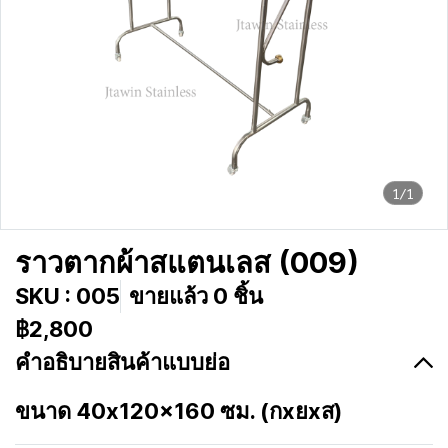
1/1
ราวตากผ้าสแตนเลส (009)
SKU : 005
ขายแล้ว 0 ชิ้น
฿2,800
คำอธิบายสินค้าแบบย่อ
ขนาด 40x120x160 ซม. (กxยxส)