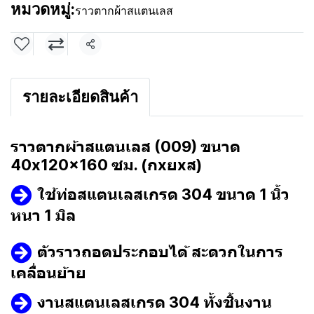
หมวดหมู่:
ราวตากผ้าสแตนเลส
แชร์
รายละเอียดสินค้า
ราวตากผ้าสแตนเลส (009) ขนาด
40x120x160 ซม. (กxยxส)
ใช้ท่อสแตนเลสเกรด 304 ขนาด 1 นิ้ว
หนา 1 มิล
ตัวราวถอดประกอบได้ สะดวกในการ
เคลื่อนย้าย
งานสแตนเลสเกรด 304 ทั้งชิ้นงาน