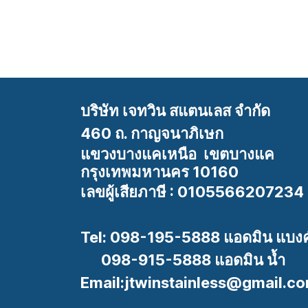
บ
ริษัท เจทวิน สแตนเลส จำกัด
460 ถ. กาญจนาภิเษก
แขวงบางแคเหนือ เขตบางแค
กรุงเทพมหานคร 10160
เลขผู้เสียภาษี : 0105566207234
Tel: 098-195-5888 แอดมิน แบงค
098-915-5888 แอดมิน น้ำ
Email:jtwinstainless@gmail.c